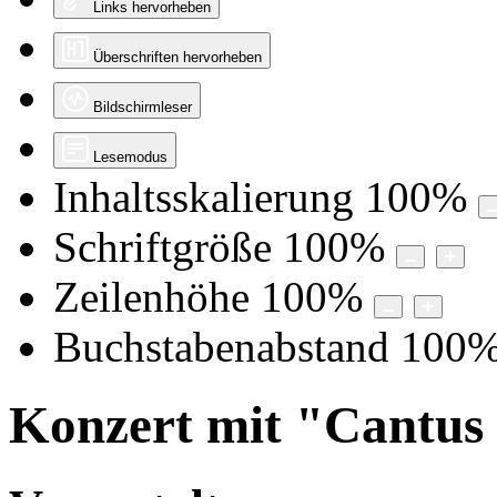
Links hervorheben
Überschriften hervorheben
Bildschirmleser
Lesemodus
Inhaltsskalierung
100
%
Schriftgröße
100
%
Zeilenhöhe
100
%
Buchstabenabstand
100
Konzert mit "Cantus